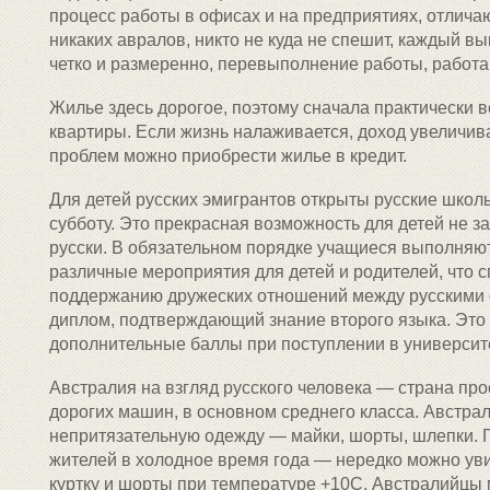
процесс работы в офисах и на предприятиях, отличаю
никаких авралов, никто не куда не спешит, каждый в
четко и размеренно, перевыполнение работы, работа
Жилье здесь дорогое, поэтому сначала практически 
квартиры. Если жизнь налаживается, доход увеличива
проблем можно приобрести жилье в кредит.
Для детей русских эмигрантов открыты русские школы
субботу. Это прекрасная возможность для детей не за
русски. В обязательном порядке учащиеся выполняю
различные мероприятия для детей и родителей, что с
поддержанию дружеских отношений между русскими
диплом, подтверждающий знание второго языка. Это
дополнительные баллы при поступлении в университе
Австралия на взгляд русского человека — страна про
дорогих машин, в основном среднего класса. Австра
непритязательную одежду — майки, шорты, шлепки. 
жителей в холодное время года — нередко можно уви
куртку и шорты при температуре +10С. Австралийцы 