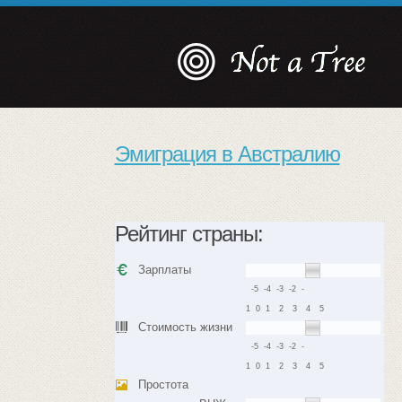
Эмиграция в Австралию
Рейтинг страны:
Зарплаты
-5
-4
-3
-2
-
1
0
1
2
3
4
5
Стоимость жизни
-5
-4
-3
-2
-
1
0
1
2
3
4
5
Простота