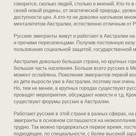
говорится, сколько людей, столько и мнений. Кто-то 
своей новой родины, от экзотической природы, уров
доступности цен. А кто-то не доволен наплывом множ
менталитетом Австралии, естественно отличным от Р
Русские эмигранты живут и работают в Австралии н
и прочими переселенцами. Получив постоянную визу 
пользования социальной защитой, государственной м
Австралия довольно большая страна, но крупных горо
большая часть населения. Больше всего русских в М
момент ослаблена. Поколение эмигрантов первой во
их дети выросли уже в Австралии, поэтому они очень 
Но, тем не менее, в крупных городах существуют рус
проводят мероприятия, обсуждают новости и т.д. Кро
существуют форумы русских в Австралии.
Работают русские в этой стране в разных сферах, на
эмигранты в основном соглашаются на низкооплачива
трудно. Так можно продержаться первое время, пост
подходящее, по специальности, с более высокой зар