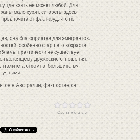
цу, где взять ее может любой. Для
раны мало курят, сигареты здесь
о предпочитают фаст-фуд, что не
ев, она благоприятна для эмигрантов.
ьностей, особенно старшего возраста,
облемы практически не существует.
по-настоящему дружеские отношения.
менталитета огромна, большинству
скучными.
нтов в Австралии, факт остается
Оцените статью!