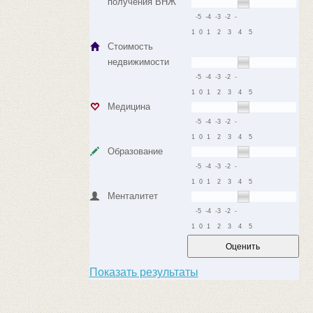
получения ВНЖ
-5
-4
-3
-2
-
1
0
1
2
3
4
5
Стоимость
недвижимости
-5
-4
-3
-2
-
1
0
1
2
3
4
5
Медицина
-5
-4
-3
-2
-
1
0
1
2
3
4
5
Образование
-5
-4
-3
-2
-
1
0
1
2
3
4
5
Менталитет
-5
-4
-3
-2
-
1
0
1
2
3
4
5
Показать результаты