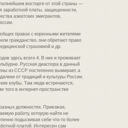
в полнейшем восторге от этой страны —
ня заработной платы, защищенности,
ества азиатских эмигрантов,
оссии.
а общих правах с коренными жителями
или гражданство, они обретают право
едицинской страховкой и др.
дов здесь всего 4. В них и проживает
ельбурне. Русская диаспора в данный
лны из СССР постепенно вымирает, а
далеки от традиций и культуры России.
ские клубы. Там люди встречаются,
ме того в интернет-пространстве
 разных должностях. Приезжая,
емую работу, которую найти не
епенно подыскивая себе что-то более
аботной платой. Интересен сам