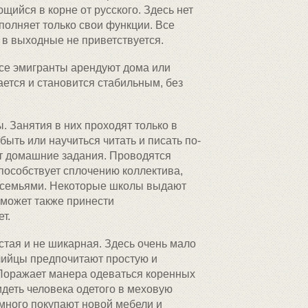
щийся в корне от русского. Здесь нет
ыполняет только свои функции. Все
 в выходные не приветствуется.
все эмигранты арендуют дома или
ется и становится стабильным, без
. Занятия в них проходят только в
быть или научиться читать и писать по-
т домашние задания. Проводятся
пособствует сплочению коллектива,
 семьями. Некоторые школы выдают
 может также принести
т.
стая и не шикарная. Здесь очень мало
лийцы предпочитают простую и
Поражает манера одеваться коренных
деть человека одетого в меховую
много покупают новой мебели и