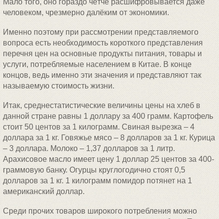
Мало того, оно гораздо чётче расшифровывается даже
человеком, чрезмерно далёким от экономики.
Именно поэтому при рассмотрении представляемого
вопроса есть необходимость короткого представления
перечня цен на основные продукты питания, товары и
услуги, потребляемые населением в Китае. В конце
концов, ведь именно эти значения и представляют так
называемую стоимость жизни.
Итак, среднестатистические величины цены на хлеб в
данной стране равны 1 доллару за 400 грамм. Картофель
стоит 50 центов за 1 килограмм. Свиная вырезка – 4
доллара за 1 кг. Говяжье мясо – 8 долларов за 1 кг. Курица
– 3 доллара. Молоко – 1,37 долларов за 1 литр.
Арахисовое масло имеет цену 1 доллар 25 центов за 400-
граммовую банку. Огурцы круглогодично стоят 0,5
долларов за 1 кг. 1 килограмм помидор потянет на 1
американский доллар.
Среди прочих товаров широкого потребления можно