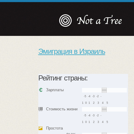
Эмиграция в Израиль
Рейтинг страны:
Зарплаты
-5
-4
-3
-2
-
1
0
1
2
3
4
5
Стоимость жизни
-5
-4
-3
-2
-
1
0
1
2
3
4
5
Простота