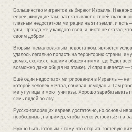
Большинство мигрантов выбирают Израиль. Наверное
евреи, живущие там, рассказывают о своей сказочно
главным недостатком миграции на эти земли, и есть
уши. Правда же у каждого своя, и никто не сказал, чт
своим добром.
Вторым, немаловажным недостатком, является услов
удалось легально попасть на территорию страны, ем
домах, схожих с нашими общежитиями, где будет всего
возможно даже общая на этаже). И спрашивается — 
Ещё один недостаток мигрирования в Израиль — нет
которой человек мечтал, собирая чемоданы. Там рабо
метут улицы и моют унитазы. Хорошо зарабатывать пол
семь пядей во лбу.
Русско-говорящих евреев достаточно, но основы иври
необходимы, например, чтобы легко устроиться на ра
Нужно быть готовым к тому, что открыть гостевую виз