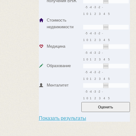
получения ВНЖ
-5
-4
-3
-2
-
1
0
1
2
3
4
5
Стоимость
недвижимости
-5
-4
-3
-2
-
1
0
1
2
3
4
5
Медицина
-5
-4
-3
-2
-
1
0
1
2
3
4
5
Образование
-5
-4
-3
-2
-
1
0
1
2
3
4
5
Менталитет
-5
-4
-3
-2
-
1
0
1
2
3
4
5
Показать результаты