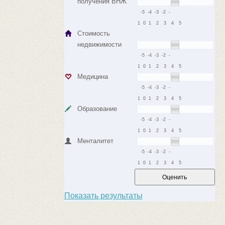
получения ВНЖ
-5
-4
-3
-2
-
1
0
1
2
3
4
5
Стоимость
недвижимости
-5
-4
-3
-2
-
1
0
1
2
3
4
5
Медицина
-5
-4
-3
-2
-
1
0
1
2
3
4
5
Образование
-5
-4
-3
-2
-
1
0
1
2
3
4
5
Менталитет
-5
-4
-3
-2
-
1
0
1
2
3
4
5
Показать результаты