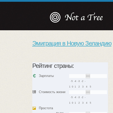
Эмиграция в Новую Зеландию
Рейтинг страны:
Зарплаты
-5
-4
-3
-2
-
1
0
1
2
3
4
5
Стоимость жизни
-5
-4
-3
-2
-
1
0
1
2
3
4
5
Простота