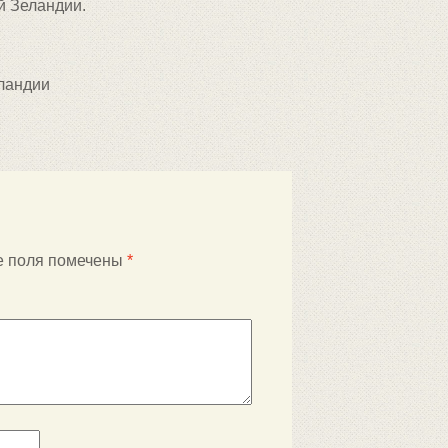
й Зеландии.
еландии
е поля помечены
*