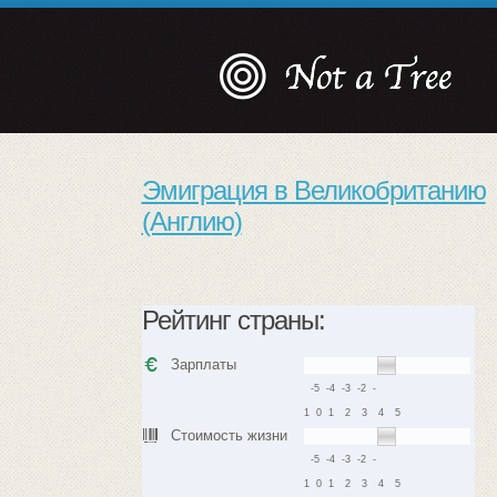
Эмиграция в Великобританию
(Англию)
Рейтинг страны:
Зарплаты
-5
-4
-3
-2
-
1
0
1
2
3
4
5
Стоимость жизни
-5
-4
-3
-2
-
1
0
1
2
3
4
5