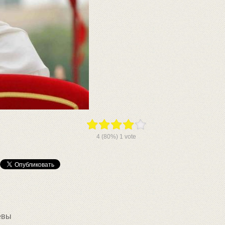
4
(80%)
1
vote
евы