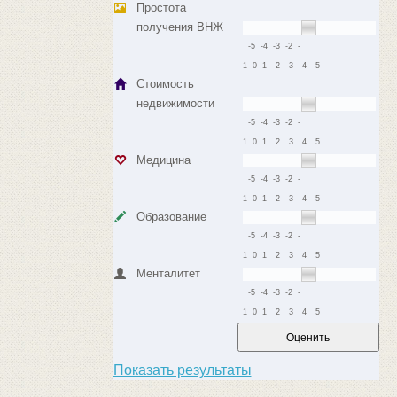
Простота
получения ВНЖ
-5
-4
-3
-2
-
1
0
1
2
3
4
5
Стоимость
недвижимости
-5
-4
-3
-2
-
1
0
1
2
3
4
5
Медицина
-5
-4
-3
-2
-
1
0
1
2
3
4
5
Образование
-5
-4
-3
-2
-
1
0
1
2
3
4
5
Менталитет
-5
-4
-3
-2
-
1
0
1
2
3
4
5
Показать результаты