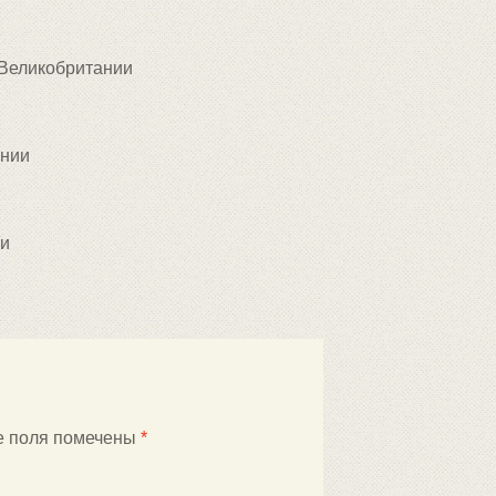
 Великобритании
ании
ии
е поля помечены
*