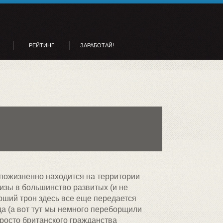
РЕЙТИНГ
ЗАРАБОТАЙ!
 пожизненно находится на территории
изы в большинство развитых (и не
рший трон здесь все еще передается
да (а вот тут мы немного переборщили
росто британского гражданства