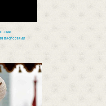
итании
мя паспортами